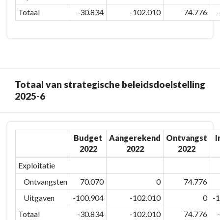
percentage
1-
Totaal
-30.834
-102.010
74.776
aantal
2:
Maldegemnaren
Optimaliseren
dat
sportinfrastructuur.
graag
in
onze
Totaal van strategische beleidsdoelstelling
gemeente
2025-6
woont
stabiel
houden
Terug
-
Budget
Aangerekend
Ontvangst
I
naar
Totaal
2022
2022
2022
navigatie
van
-
Exploitatie
niet-
Strategische
prioritaire
Ontvangsten
70.070
0
74.776
Beleidsdoelstelling:
actieplannen
2025-
Uitgaven
-100.904
-102.010
0
-
in
6:
Totaal
-30.834
-102.010
74.776
beleidsdoelstelling