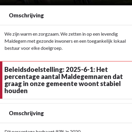
Omschrijving
Terug
We zijn warm en zorgzaam. We zetten in op een levendig
naar
Maldegem met gezonde inwoners en een toegankelijk lokaal
navigatie
bestuur voor elke doelgroep.
-
Strategische
Beleidsdoelstelling: 2025-6-1: Het
Beleidsdoelstelling:
percentage aantal Maldegemnaren dat
2025-
graag in onze gemeente woont stabiel
6:
houden
Zorgzaam
en
Levendig
Maldegem
Omschrijving
-
Omschrijving
Terug
Dit percentage bedraagt 93% in 2020.