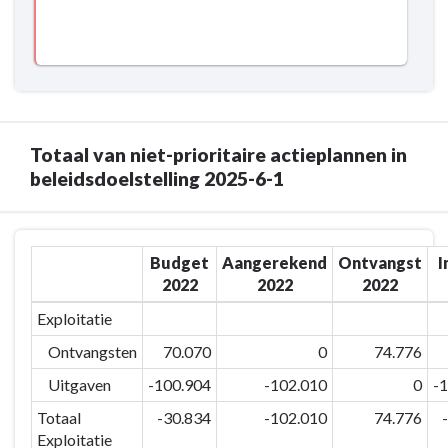
aantal
1:
Maldegemnaren
Het
dat
percentage
graag
aantal
in
Maldegemnaren
onze
dat
gemeente
graag
Totaal van niet-prioritaire actieplannen in
woont
in
beleidsdoelstelling 2025-6-1
stabiel
onze
houden
gemeente
Terug
-
woont
Budget
Aangerekend
Ontvangst
I
naar
Actieplannen
stabiel
2022
2022
2022
navigatie
houden
-
Exploitatie
-
Beleidsdoelstelling:
Actieplannen
Ontvangsten
70.070
0
74.776
2025-
-
6-
Uitgaven
-100.904
-102.010
0
-
Actieplan:
1:
2025-
Totaal
-30.834
-102.010
74.776
Het
Exploitatie
6-