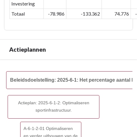
graag
houden
Investering
in
-
Totaal
-78.986
-133.362
74.776
onze
Omschrijving
gemeente
woont
stabiel
houden
Actieplannen
-
Totaal
van
Terug
beleidsdoelstelling
naar
Beleidsdoelstelling: 2025-6-1: Het percentage aantal
2025-
navigatie
6-
-
1
Beleidsdoelstelling:
Actieplan: 2025-6-1-2: Optimaliseren
2025-
sportinfrastructuur.
6-
1:
Het
A-6-1-2-01 Optimaliseren
percentage
en verder uitbouwen van de