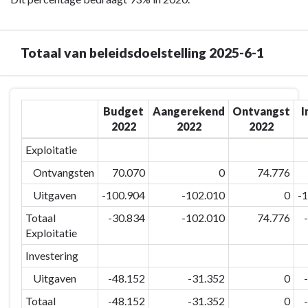
naar
navigatie
-
Totaal van beleidsdoelstelling 2025-6-1
Beleidsdoelstelling:
2025-
Terug
6-
Budget
Aangerekend
Ontvangst
I
naar
1:
2022
2022
2022
navigatie
Het
-
percentage
Exploitatie
Beleidsdoelstelling:
aantal
Ontvangsten
70.070
0
74.776
2025-
Maldegemnaren
6-
Uitgaven
-100.904
-102.010
0
-
dat
1:
graag
Totaal
-30.834
-102.010
74.776
Het
in
Exploitatie
percentage
onze
Investering
aantal
gemeente
Maldegemnaren
Uitgaven
-48.152
-31.352
0
woont
dat
stabiel
Totaal
-48.152
-31.352
0