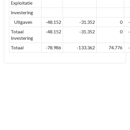
Zorgzaam
Exploitatie
2025-
en
6-
Investering
Levendig
1
Maldegem
Uitgaven
-48.152
-31.352
0
-
Totaal
-48.152
-31.352
0
Totaal
Investering
van
Totaal
-78.986
-133.362
74.776
strategische
beleidsdoelstelling
2025-
6