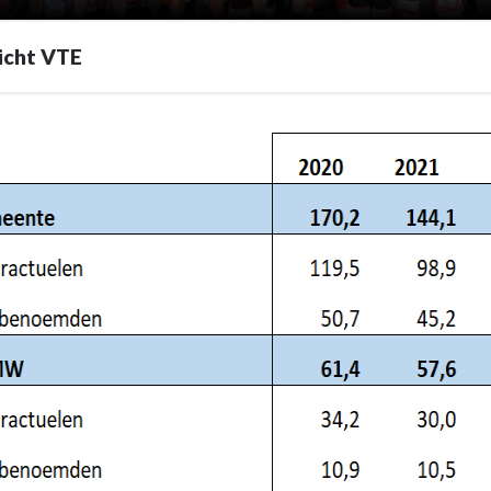
icht VTE
zet