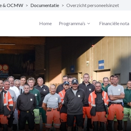
nte & OCMW
>
Documentatie
>
Overzicht personeelsinzet
Home
Programma’s
Financiële nota