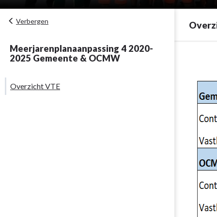
Verbergen
Overz
Meerjarenplanaanpassing 4 2020-
Terug
2025 Gemeente & OCMW
naar
navigatie
Overzicht VTE
-
Overzicht
personeelsin
-
Overzicht
VTE