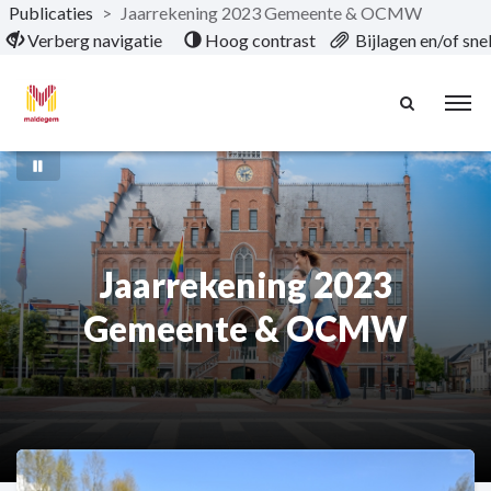
Publicaties
>
Jaarrekening 2023 Gemeente & OCMW
Naar hoofdinhoud
Verberg navigatie
Hoog contrast
Bijlagen en/of sn
Jaarrekening 2023
Gemeente & OCMW